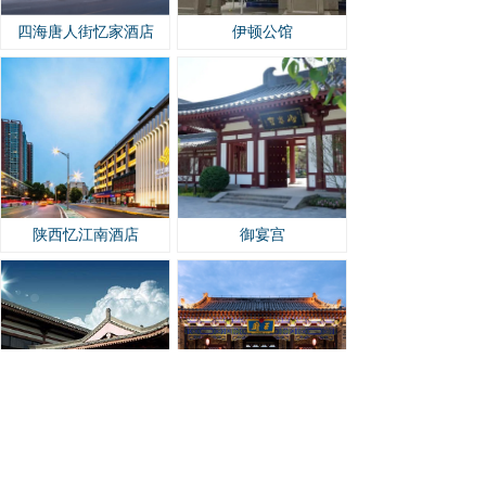
四海唐人街忆家酒店
伊顿公馆
陕西忆江南酒店
御宴宫
唐华宾馆
白鹿原王府酒店